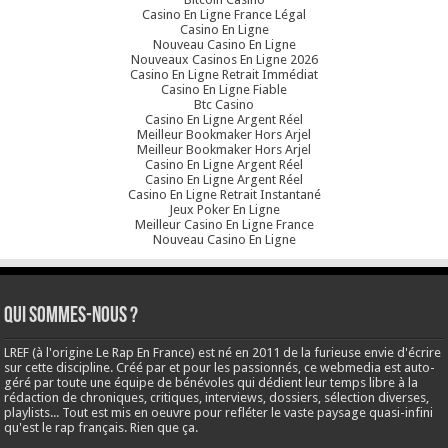
Casino En Ligne France Légal
Casino En Ligne
Nouveau Casino En Ligne
Nouveaux Casinos En Ligne 2026
Casino En Ligne Retrait Immédiat
Casino En Ligne Fiable
Btc Casino
Casino En Ligne Argent Réel
Meilleur Bookmaker Hors Arjel
Meilleur Bookmaker Hors Arjel
Casino En Ligne Argent Réel
Casino En Ligne Argent Réel
Casino En Ligne Retrait Instantané
Jeux Poker En Ligne
Meilleur Casino En Ligne France
Nouveau Casino En Ligne
Qui sommes-nous ?
LREF (à l'origine Le Rap En France) est né en 2011 de la furieuse envie d'écrire
sur cette discipline. Créé par et pour les passionnés, ce webmedia est auto-
géré par toute une équipe de bénévoles qui dédient leur temps libre à la
rédaction de chroniques, critiques, interviews, dossiers, sélection diverses,
playlists... Tout est mis en oeuvre pour refléter le vaste paysage quasi-infini
qu'est le rap français. Rien que ça.