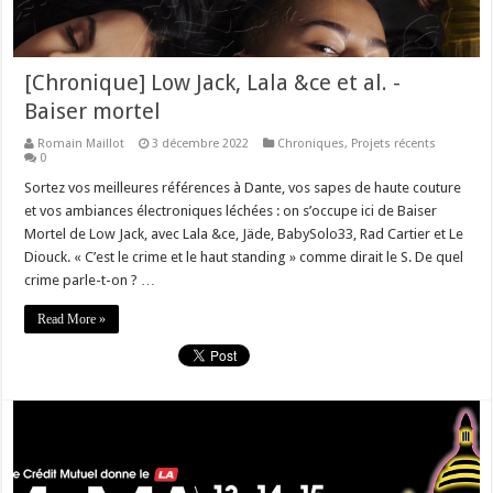
[Chronique] Low Jack, Lala &ce et al. -
Baiser mortel
Romain Maillot
3 décembre 2022
Chroniques
,
Projets récents
0
Sortez vos meilleures références à Dante, vos sapes de haute couture
et vos ambiances électroniques léchées : on s’occupe ici de Baiser
Mortel de Low Jack, avec Lala &ce, Jäde, BabySolo33, Rad Cartier et Le
Diouck. « C’est le crime et le haut standing » comme dirait le S. De quel
crime parle-t-on ? …
Read More »