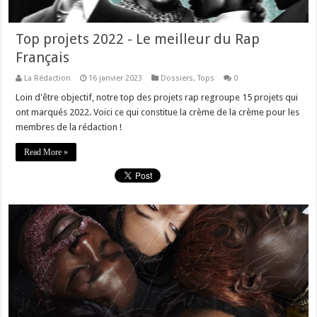
Top projets 2022 - Le meilleur du Rap
Français
La Rédaction
16 janvier 2023
Dossiers
,
Tops
0
Loin d'être objectif, notre top des projets rap regroupe 15 projets qui
ont marqués 2022. Voici ce qui constitue la crème de la crème pour les
membres de la rédaction !
Read More »