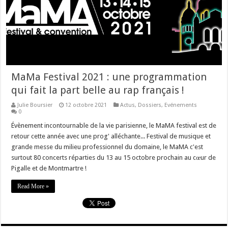
MaMa Festival 2021 : une programmation
qui fait la part belle au rap français !
Julie Boursier
12 octobre 2021
Actus
,
Dossiers
,
Evénements
0
Évènement incontournable de la vie parisienne, le MaMA festival est de
retour cette année avec une prog' alléchante... Festival de musique et
grande messe du milieu professionnel du domaine, le MaMA c'est
surtout 80 concerts réparties du 13 au 15 octobre prochain au cœur de
Pigalle et de Montmartre !
Read More »