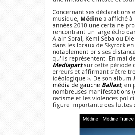
Concernant ses déclarations et
musique,
Médine
a affiché à
années 2010 une certaine pro
rencontrant un large écho da
Alain Soral, Kemi Seba ou Die
dans les locaux de Skyrock en 2
notablement pris ses distance
qu’ils représentent. En mai d
Mediapart
sur cette période 
erreurs et affirmant s’être t
idéologique ». De son album
média de gauche
Ballast
, en 
nombreuses manifestations (co
racisme et les violences polic
figure importante des luttes
Médine - Médine France (C