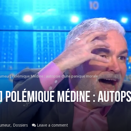
’humeur] Polémique Médine : autopsie d’une panique morale
] Polémique Médine : autops
humeur
,
Dossiers
Leave a comment