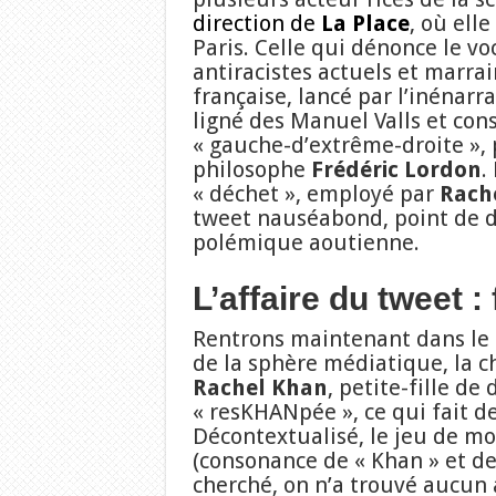
direction de
La Place
, où ell
Paris. Celle qui dénonce le v
antiracistes actuels et marrai
française, lancé par l’inénarr
ligné des Manuel Valls et con
« gauche-d’extrême-droite », 
philosophe
Frédéric Lordon
.
« déchet », employé par
Rach
tweet nauséabond, point de d
polémique aoutienne.
L’affaire du tweet :
Rentrons maintenant dans le c
de la sphère médiatique, la ch
Rachel Khan
, petite-fille de
« resKHANpée », ce qui fait d
Décontextualisé, le jeu de mo
(consonance de « Khan » et de
cherché, on n’a trouvé aucun 