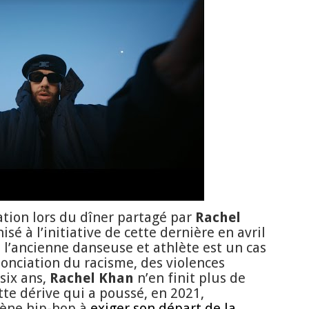
ation lors du dîner partagé par
Rachel
nisé à l’initiative de cette dernière en avril
e l’ancienne danseuse et athlète est un cas
nonciation du racisme, des violences
 six ans,
Rachel Khan
n’en finit plus de
ette dérive qui a poussé, en 2021,
scène hip-hop à
exiger son départ de la