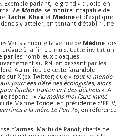
. Exemple parlant, le grand « quotidien
urnal
Le Monde
, se montre incapable de
tre
Rachel Khan
et
Médine
et d’expliquer
donc s’y atteler, en tentant d’établir une
les Verts annonce la venue de
Médine
lors
, prévue à la fin du mois. Cette invitation
 par les nombreux cloaques
ouvernement au RN, en passant par les
lloré. Au milieu de cette farandole
e sur X (ex-Twitter) que «
tout le monde
 aux journées d’été des écologistes, alors
pour l’atelier traitement des déchets
». A
ne
répond : «
Au moins moi j’suis invité
ici de Marine Tondelier, présidente d’EELV,
 verrines à la mère Le Pen ?
», en référence
sse d’armes, Mathilde Panot, cheffe de