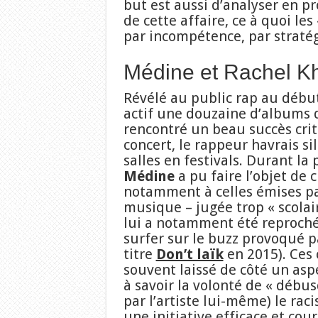
but est aussi d’analyser en p
de cette affaire, ce à quoi le
par incompétence, par stratég
Médine et Rachel K
Révélé au public rap au débu
actif une douzaine d’albums d
rencontré un beau succès crit
concert, le rappeur havrais si
salles en festivals. Durant la
Médine
a pu faire l’objet de 
notamment à celles émises pa
musique – jugée trop « scolaire
lui a notamment été reproché
surfer sur le buzz provoqué pa
titre
Don’t laïk
en 2015). Ces 
souvent laissé de côté un as
à savoir la volonté de « débus
par l’artiste lui-même) le rac
une initiative efficace et cou