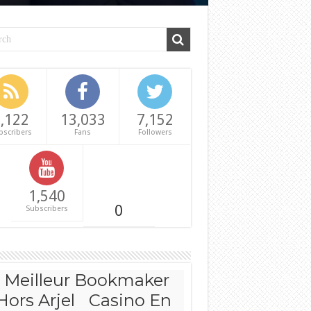
,122
13,033
7,152
bscribers
Fans
Followers
1,540
0
Subscribers