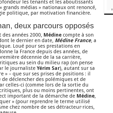
rofondeur les tenants et les aboutissants
s « grands médias » nationaux ont renoncé,
ie politique, par motivation financière.
han, deux parcours opposés
t des années 2000,
Médine
compte à son
ont le dernier en date,
Médine France
, a
ique. Loué pour ses prestations en
llonne la France depuis des années, de
 première décennie de la sa carrière,
critiques au sein du milieu rap (on pense
r le journaliste
Yérim Sar
), autant sur sa
 » – que sur ses prises de positions : il
 de déclencher des polémiques et de
r celles-ci (comme lors de la sortie du
critiques, plus ou moins pertinentes, ont
pect important de la démarche de
Médine
,
quer » (pour reprendre le terme utilisé
isme chez nombre de ses détracteur·rices,
rageuse.