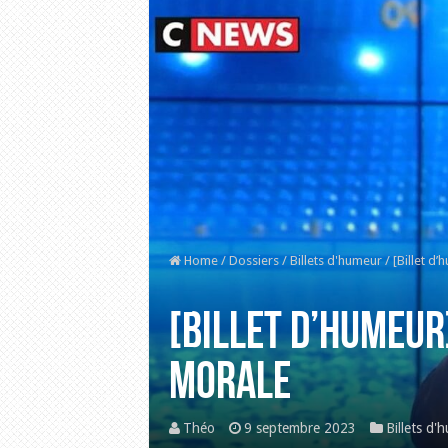
Home
/
Dossiers
/
Billets d'humeur
/
[Billet d
[Billet d’humeur
morale
Théo
9 septembre 2023
Billets d'