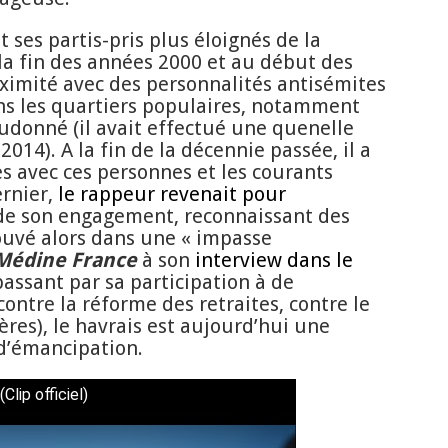
 ses partis-pris plus éloignés de la
 la fin des années 2000 et au début des
ximité avec des personnalités antisémites
ns les quartiers populaires, notamment
udonné (il avait effectué une quenelle
014). A la fin de la décennie passée, il a
s avec ces personnes et les courants
ernier,
le rappeur revenait pour
de son engagement, reconnaissant des
rouvé alors dans une « impasse
Médine France
à son
interview dans le
passant par sa participation à de
ntre la réforme des retraites, contre le
ières), le havrais est aujourd’hui une
 d’émancipation.
lip officiel)