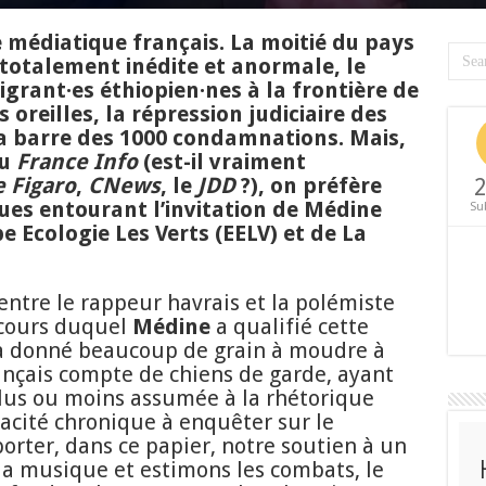
 médiatique français. La moitié du pays
 totalement inédite et anormale, le
igrant
·e
s éthiopien
·ne
s à la frontière de
 oreilles, la répression judiciaire des
a barre des 1000 condamnations. Mais,
u
France Info
(est-il vraiment
e Figaro
,
CNews
, le
JDD
?), on préfère
2
ues entourant l’invitation de Médine
Su
e Ecologie Les Verts (EELV) et de La
ntre le rappeur havrais et la polémiste
 cours duquel
Médine
a qualifié cette
 a donné beaucoup de grain à moudre à
ançais compte de chiens de garde, ayant
us ou moins assumée à la rhétorique
acité chronique à enquêter sur le
pporter, dans ce papier, notre soutien à un
la musique et estimons les combats, le