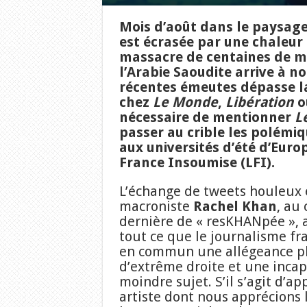
Mois d’août dans le paysage
est écrasée par une chaleur
massacre de centaines de m
l’Arabie Saoudite arrive à nos
récentes émeutes dépasse l
chez
Le Monde
,
Libération
o
nécessaire de mentionner
L
passer au crible les polémiq
aux universités d’été d’Europ
France Insoumise (LFI).
L’échange de tweets houleux e
macroniste
Rachel Khan
, au
dernière de « resKHANpée »,
tout ce que le journalisme fr
en commun une allégeance pl
d’extrême droite et une incap
moindre sujet. S’il s’agit d’a
artiste dont nous apprécions 