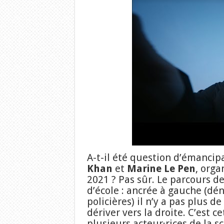
A-t-il été question d’émancip
Khan
et
Marine Le Pen
, orga
2021 ? Pas sûr. Le parcours d
d’école : ancrée à gauche (dé
policières) il n’y a pas plus de
dériver vers la droite. C’est c
plusieurs acteur·rices de la 