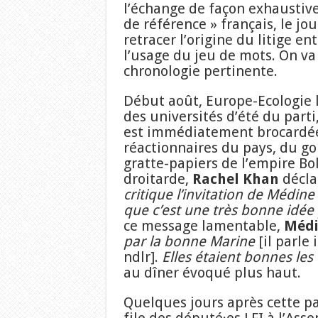
l’échange de façon exhaustive
de référence » français, le jo
retracer l’origine du litige en
l’usage du jeu de mots. On va 
chronologie pertinente.
Début août, Europe-Ecologie 
des universités d’été du parti
est immédiatement brocardée
réactionnaires du pays, du g
gratte-papiers de l’empire Bo
droitarde,
Rachel Khan
déclar
critique l’invitation de Médine
que c’est une très bonne idée 
ce message lamentable,
Médi
par la bonne Marine
[il parle 
ndlr].
Elles étaient bonnes les
au dîner évoqué plus haut.
Quelques jours après cette pa