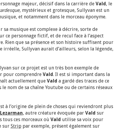
personnage majeur, décisif dans la carrière de
Vald
, le
zardesque
, mystérieux et grotesque, Sullyvan est un
usique, et notamment dans le morceau éponyme.
ur sa musique est complexe à décrire, sorte de
r ce personnage fictif, et de recul face à l’aspect
e. Rien que sa présence et son histoire suffisent pour
 irréelle, Sullyvan aurait d’ailleurs, selon la légende,
llyvan sur ce projet est un très bon exemple de
ter pour comprendre
Vald
. Il est si important dans la
naît actuellement que
Vald
a gardé des traces de ce
s le nom de sa chaîne Youtube ou de certains réseaux
st à l’origine de plein de choses qui reviendront plus
Lezarman
, autre créature évoquée par
Vald
sur
ans tous ces morceaux où
Vald
utilise sa voix pour
e sur
Strip
par exemple, présent également sur