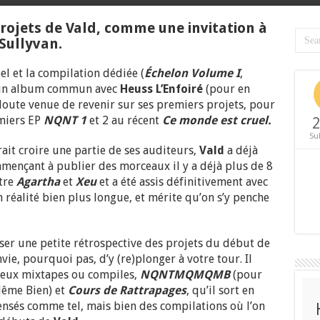
projets de Vald, comme une invitation à
Sullyvan.
el et la compilation dédiée (
Échelon Volume I
,
r un album commun avec
Heuss L’Enfoiré
(pour en
s doute venue de revenir sur ses premiers projets, pour
miers EP
NQNT 1
et 2 au récent
Ce monde est cruel.
2
Su
ait croire une partie de ses auditeurs,
Vald
a déjà
mençant à publier des morceaux il y a déjà plus de 8
ntre
Agartha
et
Xeu
et a été assis définitivement avec
en réalité bien plus longue, et mérite qu’on s’y penche
oser une petite rétrospective des projets du début de
ie, pourquoi pas, d’y (re)plonger à votre tour. Il
 deux mixtapes ou compiles,
NQNTMQMQMB
(pour
Même Bien) et
Cours de Rattrapages
, qu’il sort en
pensés comme tel, mais bien des compilations où l’on