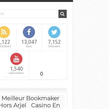
,122
13,047
7,152
bscribers
Fans
Followers
1,540
0
Subscribers