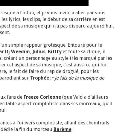
sque à l’infini, et je vous invite à aller par vous
s lyrics, les clips, le début de sa carrière en est
aspect de sa musique qui n’a pas disparu aujourd’hui,
ésent.
u’un simple rappeur grotesque. Entouré pour le
par
Dj Weedim
,
Julius
,
Biffty
et toute sa clique, il
 créant un personnage au style très marqué par les
er cet aspect de sa musique, c’est aussi ce qui lui
re, le fait de faire du rap de drogué, pour les
 parodiant sur
Trophée
:
« je fais de la musique de
 aux fans de
Freeze Corleone
(que Vald a d’ailleurs
 véritable aspect complotiste dans ses morceaux, qu’il
ui.
antes à l’univers complotiste, allant des chemtrails
rs dédié la fin du morceau
Barème
: