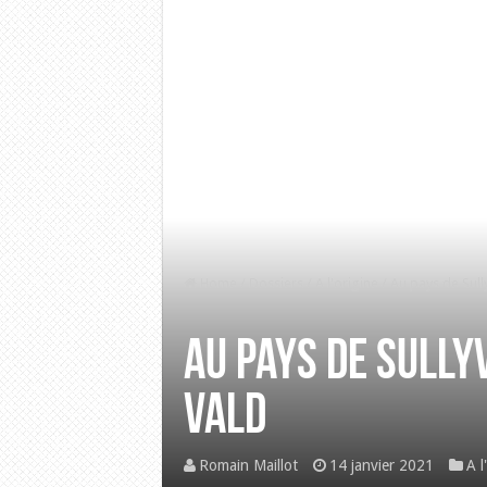
Home
/
Dossiers
/
A l'origine
/
Au pays de Sull
Au pays de Sully
Vald
Romain Maillot
14 janvier 2021
A l