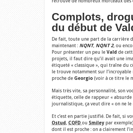
retrouve de nombreux morceaux des
Complots, drogu
du début de Va
De fait, toute une part de la carrière 
maintenant :
NQNT
,
NQNT 2
, ou enc
Pour présenter un peu le
Vald
de cett
projets, il faut dire qu’il avait une i
étiqueté « classique », qui traîne du c
le trouve notamment sur l’incroyabl
proche de
Georgio
(voir à ce titre l
Mais très vite, sa personnalité, son v
étiquette, celle de rappeur « absurde »
journalistique, ça veut dire « on ne l
Et c’est en partie justifié. De fait, s
Ostud
,
CQFD
ou
Smiley
par exemple)
dont il est proche : on a clairement l