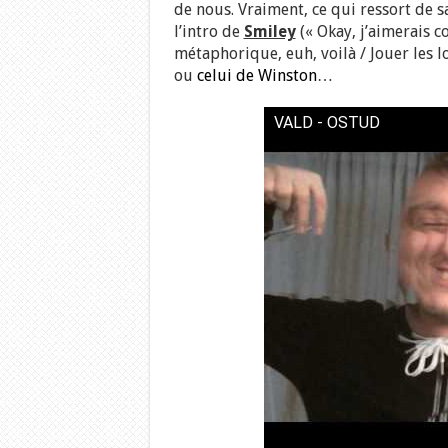
de nous. Vraiment, ce qui ressort de s
l’intro de
Smiley
(« Okay, j’aimerais 
métaphorique, euh, voilà / Jouer les l
ou
celui de Winston
…
VALD - OSTUD