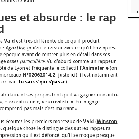
 débuts de
Vald
.
es et absurde : le rap
ld
de
Vald
est très différente de ce qu’il produit
ore
Agartha
, ça n’a rien à voir avec ce qu’il fera après.
e époque avant de rentrer plus en détail dans ses
mage assez
particulière
. Vu d’abord comme un rappeur
ôté de Lyon et fréquente le collectif
l’Animalerie
(on
e morceaux
N°02062014,2,
juste
ici
), il est notamment
e morceau
Tu sais s’qui s’passe
).
ocabulaire et ses propos font qu’il va gagner une autre
, « excentrique », « surréaliste ». En langage
e comprend pas mais c’est marrant ».
i vous écoutez les premiers morceaux de
Vald
(
Winston
,
, quelque chose le distingue des autres rappeurs
’impression qu’il est défoncé, qu’il se moque presque