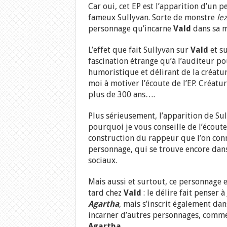
Car oui, cet EP est l’apparition d’un 
fameux Sullyvan. Sorte de monstre
le
personnage qu’incarne
Vald
dans sa m
L’effet que fait Sullyvan sur
Vald
et s
fascination étrange qu’à l’auditeur pou
humoristique et délirant de la créatur
moi à motiver l’écoute de l’EP. Créature
plus de 300 ans….
Plus sérieusement, l’apparition de Su
pourquoi je vous conseille de l’écou
construction du rappeur que l’on con
personnage, qui se trouve encore dan
sociaux.
Mais aussi et surtout, ce personnage e
tard chez
Vald
: le délire fait penser à
Agartha
, mais s’inscrit également d
incarner d’autres personnages, comm
Agartha
.