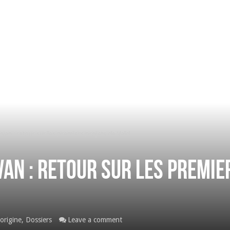
yvan : retour sur les premiers projets de Vald
van : retour sur les premie
'origine
,
Dossiers
Leave a comment