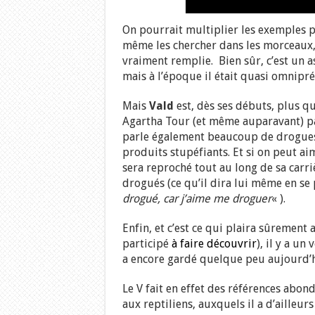
On pourrait multiplier les exemples pre
même les chercher dans les morceaux, le
vraiment remplie. Bien sûr, c’est un 
mais à l’époque il était quasi omnipr
Mais
Vald
est, dès ses débuts, plus q
Agartha Tour (et même auparavant) 
parle également beaucoup de drogues,
produits stupéfiants. Et si on peut aim
sera reproché tout au long de sa carriè
drogués (ce qu’il dira lui même en se
drogué, car j’aime me droguer
« ).
Enfin, et c’est ce qui plaira sûrement
participé
à faire découvrir
), il y a un
a encore gardé quelque peu aujourd’h
Le V fait en effet des références abond
aux reptiliens, auxquels il a d’ailleu