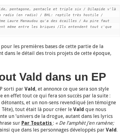
de, pentagone, pentacle et triple six / Dilapide v'là 
 radio (en radio) / BHL: reptile très hostile / 
me Laure Manaudou qu'a des écailles / Au pire faut 
nt même entre les briques /Ils entendent tout c'que 
 pour les premières bases de cette partie de la
t dans le détail des trois projets de cette époque,
out Vald dans un EP
P sorti par
Vald
, et annonce ce que sera son style
e en effet tout ce qui fera son succès par la suite :
s détonants, et un non-sens revendiqué (en témoigne
ête), tout était là pour créer le
Vald
que nous
nte un ‘univers de la drogue, autant dans les lyrics
phrase sur
Par Toutatis
:
« De l’amphèt j’en ramène;
 ainsi que dans les personnages développés par
Vald
.