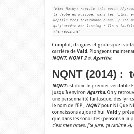
"Mimi Mathy: reptile très petit /Pyrami
la daube en musique, dans les films, en
Reptile très toxicomane aussi  / Y'a mê
qu'j'arrête mon listing / Ils s'faufile
j'enregistre"
Complot, drogues et grotesque : voilà
carrière de
Vald
. Plongeons maintenan
NQNT
,
NQNT 2
et
Agartha
.
NQNT (2014) : t
NQNT
est donc le premier véritable E
jusqu’à environ
Agartha
. On y retrouv
une personnalité fantasque, des lyric
le nom de l’EP ,
NQNT
pour Ni Que Ni T
connaissons aujourd’hui.
Vald
y prése
que dans les sonorités (pensons à la 
c’est mes rimes, j’te jure, ça ranime »
),